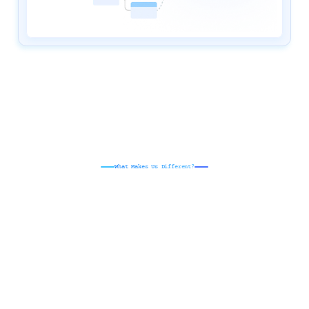
What Makes Us Different?
从
一
切
学
习
痕
迹
创
建
适
合
自
己
的
复
习
线
索
文档回忆
隐藏高亮的内容和手写笔记，在书上填空挖空，折叠掉留白卡片