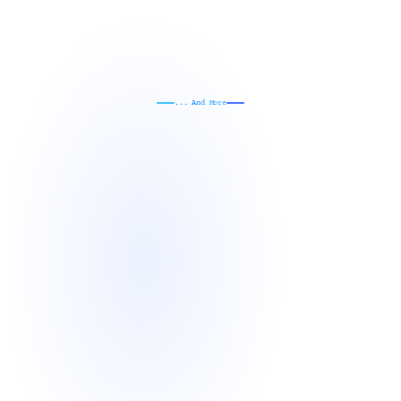
... And More
网
罗
经
典
文
具
跟
进
最
新
特
性
书籍整本OCR
10种视觉结构
FSRS遗忘重复
全自定义笔盘
低延迟原生笔迹
Markdown＆公式
外部读取USB
云同步&备份
高性能检索