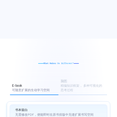
What Makes Us Different?
从
任
意
起
点
，
对
齐
你
的
学
习
流
程
脑图
E-book
精编知识框架， 多种可视化的
可随意扩展的生动学习空间
思考过程
书本留白
无需修改PDF，便能即时在原书排版中无缝扩展书写空间