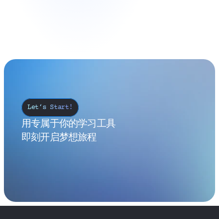
插件社区生态
加密笔记分享
大屏演示联动
Let‘s Start!
用专属于你的学习工具
即刻开启梦想旅程
download
videocam
立即体验
查看视频